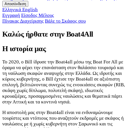
Αποσύνδεση
Ελληνικά
English
Εγγραφή
Είσοδος Μέλους
Πίνακας Διαχείρισης
Βάλε το Σκάφος σου
Καλώς ήρθατε στην Boat4All
Η ιστορία μας
Το 2020, ο Bill ίδρυσε την Boat4all μέσω της Boat For All με
όραμα να φέρει την επανάσταση στον θαλάσσιο τουρισμό και
τη ναύλωση σκαφών αναψυχής στην Ελλάδα. Ως ιδρυτής και
κύριος κυβερνήτης, ο Bill έχτισε την Boat4all σε αξιόπιστη
επιλογή, βελτιώνοντας συνεχώς τις ενοικιάσεις σκαφών (RIB,
σκάφη χωρίς δίπλωμα, πολυτελή σκάφη), ιδιωτικές
κρουαζιέρες, προσαρμοσμένες ναυλώσεις και θεματικά πάρτι
στην Αττική και τα κοντινά νησιά.
Η αποστολή μας στην Boat4all είναι να ενδυναμώνουμε
τουρίστες και ντόπιους που αναζητούν εκδρομές με σκάφος ή
ναυλώσεις με ή χωρίς κυβερνήτη στον Σαρωνικό και τις