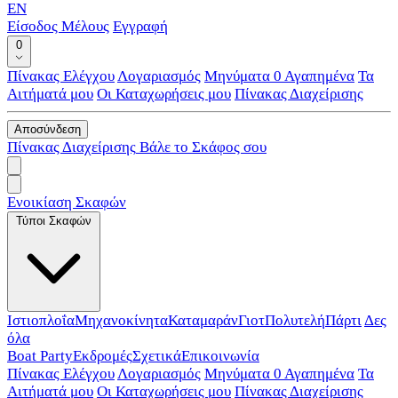
EN
Είσοδος Μέλους
Εγγραφή
0
Πίνακας Ελέγχου
Λογαριασμός
Μηνύματα
0
Αγαπημένα
Τα
Αιτήματά μου
Οι Καταχωρήσεις μου
Πίνακας Διαχείρισης
Αποσύνδεση
Πίνακας Διαχείρισης
Βάλε το Σκάφος σου
Ενοικίαση Σκαφών
Τύποι Σκαφών
Ιστιοπλοΐα
Μηχανοκίνητα
Καταμαράν
Γιοτ
Πολυτελή
Πάρτι
Δες
όλα
Boat Party
Εκδρομές
Σχετικά
Επικοινωνία
Πίνακας Ελέγχου
Λογαριασμός
Μηνύματα
0
Αγαπημένα
Τα
Αιτήματά μου
Οι Καταχωρήσεις μου
Πίνακας Διαχείρισης