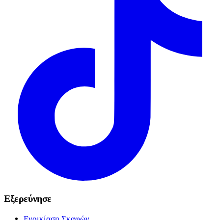
Εξερεύνησε
Ενοικίαση Σκαφών