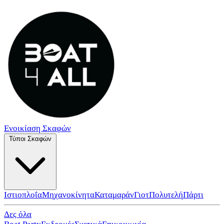
Ενοικίαση Σκαφών
Τύποι Σκαφών
Ιστιοπλοΐα
Μηχανοκίνητα
Καταμαράν
Γιοτ
Πολυτελή
Πάρτι
Δες όλα