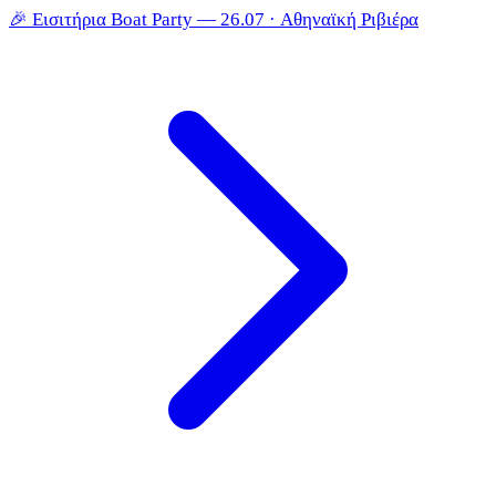
🎉
Εισιτήρια Boat Party — 26.07 · Αθηναϊκή Ριβιέρα