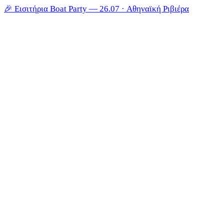
🎉
Εισιτήρια Boat Party — 26.07 · Αθηναϊκή Ριβιέρα