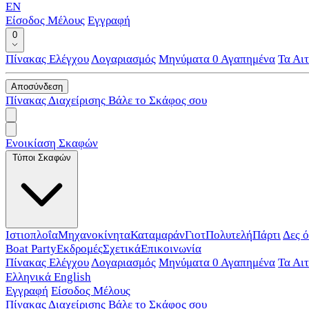
EN
Είσοδος Μέλους
Εγγραφή
0
Πίνακας Ελέγχου
Λογαριασμός
Μηνύματα
0
Αγαπημένα
Τα Αι
Αποσύνδεση
Πίνακας Διαχείρισης
Βάλε το Σκάφος σου
Ενοικίαση Σκαφών
Τύποι Σκαφών
Ιστιοπλοΐα
Μηχανοκίνητα
Καταμαράν
Γιοτ
Πολυτελή
Πάρτι
Δες 
Boat Party
Εκδρομές
Σχετικά
Επικοινωνία
Πίνακας Ελέγχου
Λογαριασμός
Μηνύματα
0
Αγαπημένα
Τα Αι
Ελληνικά
English
Εγγραφή
Είσοδος Μέλους
Πίνακας Διαχείρισης
Βάλε το Σκάφος σου