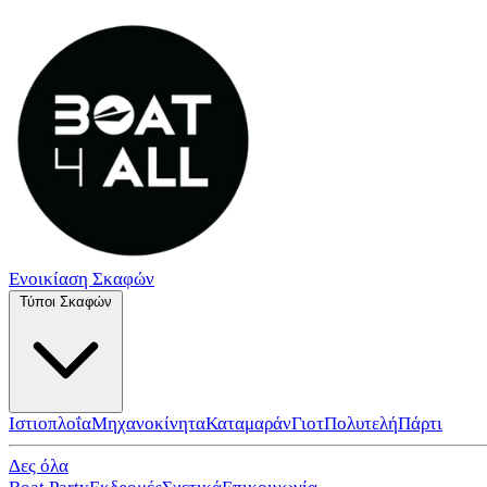
Ενοικίαση Σκαφών
Τύποι Σκαφών
Ιστιοπλοΐα
Μηχανοκίνητα
Καταμαράν
Γιοτ
Πολυτελή
Πάρτι
Δες όλα