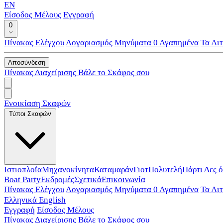
EN
Είσοδος Μέλους
Εγγραφή
0
Πίνακας Ελέγχου
Λογαριασμός
Μηνύματα
0
Αγαπημένα
Τα Αι
Αποσύνδεση
Πίνακας Διαχείρισης
Βάλε το Σκάφος σου
Ενοικίαση Σκαφών
Τύποι Σκαφών
Ιστιοπλοΐα
Μηχανοκίνητα
Καταμαράν
Γιοτ
Πολυτελή
Πάρτι
Δες 
Boat Party
Εκδρομές
Σχετικά
Επικοινωνία
Πίνακας Ελέγχου
Λογαριασμός
Μηνύματα
0
Αγαπημένα
Τα Αι
Ελληνικά
English
Εγγραφή
Είσοδος Μέλους
Πίνακας Διαχείρισης
Βάλε το Σκάφος σου