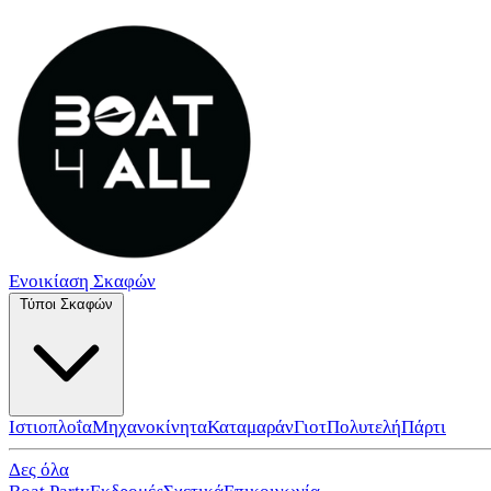
Ενοικίαση Σκαφών
Τύποι Σκαφών
Ιστιοπλοΐα
Μηχανοκίνητα
Καταμαράν
Γιοτ
Πολυτελή
Πάρτι
Δες όλα