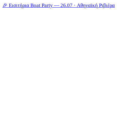
🎉
Εισιτήρια Boat Party — 26.07 · Αθηναϊκή Ριβιέρα