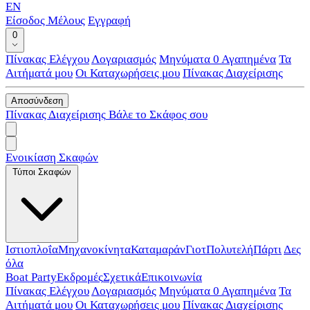
EN
Είσοδος Μέλους
Εγγραφή
0
Πίνακας Ελέγχου
Λογαριασμός
Μηνύματα
0
Αγαπημένα
Τα
Αιτήματά μου
Οι Καταχωρήσεις μου
Πίνακας Διαχείρισης
Αποσύνδεση
Πίνακας Διαχείρισης
Βάλε το Σκάφος σου
Ενοικίαση Σκαφών
Τύποι Σκαφών
Ιστιοπλοΐα
Μηχανοκίνητα
Καταμαράν
Γιοτ
Πολυτελή
Πάρτι
Δες
όλα
Boat Party
Εκδρομές
Σχετικά
Επικοινωνία
Πίνακας Ελέγχου
Λογαριασμός
Μηνύματα
0
Αγαπημένα
Τα
Αιτήματά μου
Οι Καταχωρήσεις μου
Πίνακας Διαχείρισης