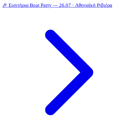
🎉
Εισιτήρια Boat Party — 26.07 · Αθηναϊκή Ριβιέρα