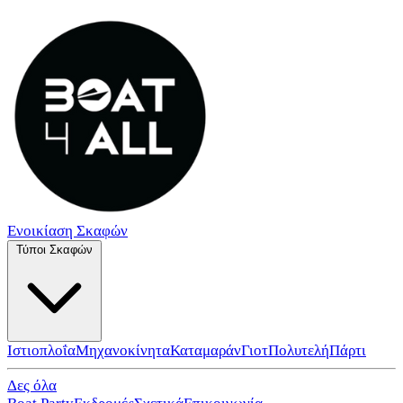
Ενοικίαση Σκαφών
Τύποι Σκαφών
Ιστιοπλοΐα
Μηχανοκίνητα
Καταμαράν
Γιοτ
Πολυτελή
Πάρτι
Δες όλα