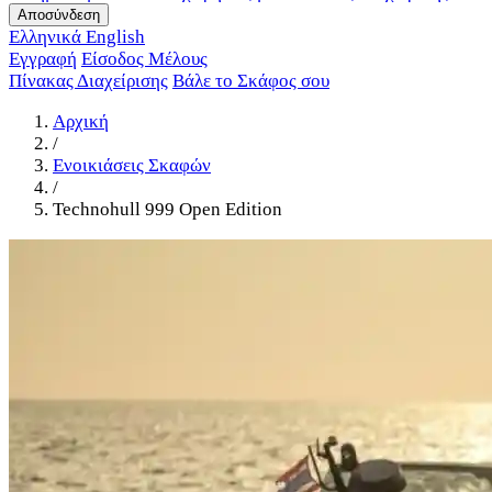
Αποσύνδεση
Ελληνικά
English
Εγγραφή
Είσοδος Μέλους
Πίνακας Διαχείρισης
Βάλε το Σκάφος σου
Αρχική
/
Ενοικιάσεις Σκαφών
/
Technohull 999 Open Edition