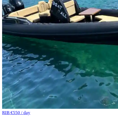
RIB
€550 / day