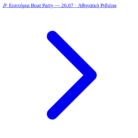
🎉
Εισιτήρια Boat Party — 26.07 · Αθηναϊκή Ριβιέρα