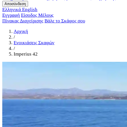
Αποσύνδεση
Ελληνικά
English
Εγγραφή
Είσοδος Μέλους
Πίνακας Διαχείρισης
Βάλε το Σκάφος σου
Αρχική
/
Ενοικιάσεις Σκαφών
/
Imperius 42