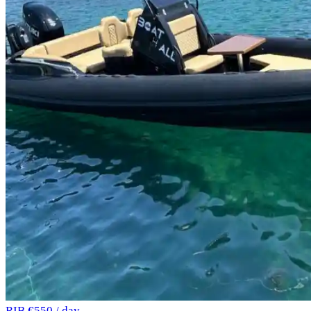
RIB
€550 / day