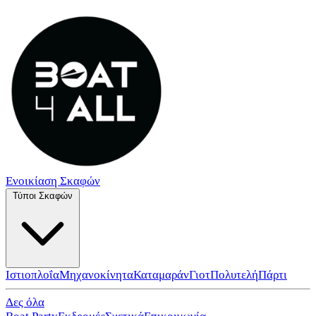
Ενοικίαση Σκαφών
Τύποι Σκαφών
Ιστιοπλοΐα
Μηχανοκίνητα
Καταμαράν
Γιοτ
Πολυτελή
Πάρτι
Δες όλα