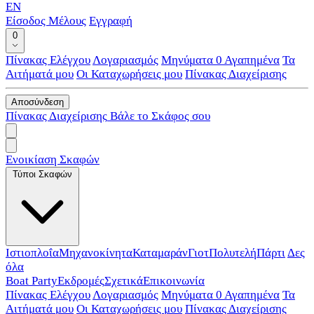
EN
Είσοδος Μέλους
Εγγραφή
0
Πίνακας Ελέγχου
Λογαριασμός
Μηνύματα
0
Αγαπημένα
Τα
Αιτήματά μου
Οι Καταχωρήσεις μου
Πίνακας Διαχείρισης
Αποσύνδεση
Πίνακας Διαχείρισης
Βάλε το Σκάφος σου
Ενοικίαση Σκαφών
Τύποι Σκαφών
Ιστιοπλοΐα
Μηχανοκίνητα
Καταμαράν
Γιοτ
Πολυτελή
Πάρτι
Δες
όλα
Boat Party
Εκδρομές
Σχετικά
Επικοινωνία
Πίνακας Ελέγχου
Λογαριασμός
Μηνύματα
0
Αγαπημένα
Τα
Αιτήματά μου
Οι Καταχωρήσεις μου
Πίνακας Διαχείρισης