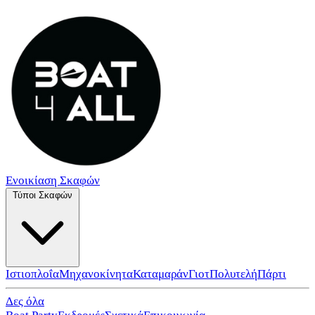
Ενοικίαση Σκαφών
Τύποι Σκαφών
Ιστιοπλοΐα
Μηχανοκίνητα
Καταμαράν
Γιοτ
Πολυτελή
Πάρτι
Δες όλα