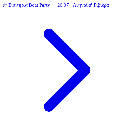
🎉
Εισιτήρια Boat Party — 26.07 · Αθηναϊκή Ριβιέρα