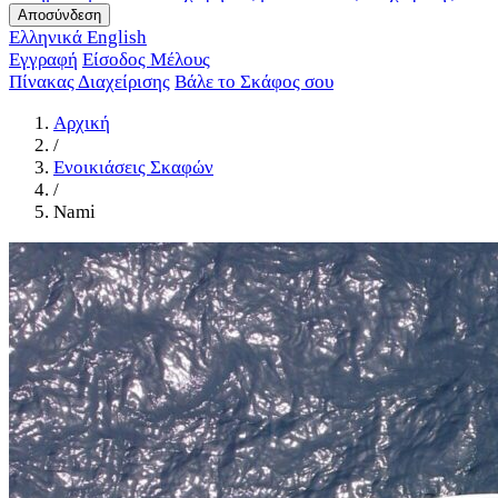
Αποσύνδεση
Ελληνικά
English
Εγγραφή
Είσοδος Μέλους
Πίνακας Διαχείρισης
Βάλε το Σκάφος σου
Αρχική
/
Ενοικιάσεις Σκαφών
/
Nami