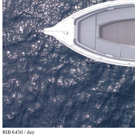
RIB
€450 / day