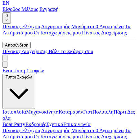
EN
Είσοδος Μέλους
Εγγραφή
0
Πίνακας Ελέγχου
Λογαριασμός
Μηνύματα
0
Αγαπημένα
Τα
Αιτήματά μου
Οι Καταχωρήσεις μου
Πίνακας Διαχείρισης
Αποσύνδεση
Πίνακας Διαχείρισης
Βάλε το Σκάφος σου
Ενοικίαση Σκαφών
Τύποι Σκαφών
Ιστιοπλοΐα
Μηχανοκίνητα
Καταμαράν
Γιοτ
Πολυτελή
Πάρτι
Δες
όλα
Boat Party
Εκδρομές
Σχετικά
Επικοινωνία
Πίνακας Ελέγχου
Λογαριασμός
Μηνύματα
0
Αγαπημένα
Τα
Αιτήματά μου
Οι Καταχωρήσεις μου
Πίνακας Διαχείρισης